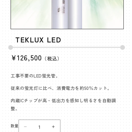
モ
ー
TEKLUX LED
ダ
ル
で
通
¥126,500
（税込）
メ
常
デ
ィ
価
ア
工事不要のLED蛍光管。
格
(1)
を
従来の蛍光灯に比べ、消費電力を約50％カット。
開
く
内蔵ICチップが高・低出力を感知し明るさを自動調
整。
数量
TEKLUX
TEKLUX