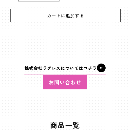
LED
LED
の
の
カートに追加する
数
数
量
量
を
を
減
増
ら
や
す
す
株式会社ラグレスについてはコチラ
お問い合わせ
商品一覧