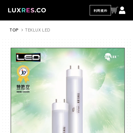
コンテ
ンツに
利用規約
進む
TOP
TEKLUX LED
商品情
報にス
キップ